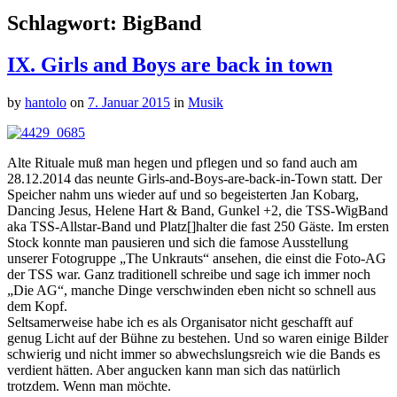
Schlagwort:
BigBand
IX. Girls and Boys are back in town
by
hantolo
on
7. Januar 2015
in
Musik
Alte Rituale muß man hegen und pflegen und so fand auch am
28.12.2014 das neunte Girls-and-Boys-are-back-in-Town statt. Der
Speicher nahm uns wieder auf und so begeisterten Jan Kobarg,
Dancing Jesus, Helene Hart & Band, Gunkel +2, die TSS-WigBand
aka TSS-Allstar-Band und Platz[]halter die fast 250 Gäste. Im ersten
Stock konnte man pausieren und sich die famose Ausstellung
unserer Fotogruppe „The Unkrauts“ ansehen, die einst die Foto-AG
der TSS war. Ganz traditionell schreibe und sage ich immer noch
„Die AG“, manche Dinge verschwinden eben nicht so schnell aus
dem Kopf.
Seltsamerweise habe ich es als Organisator nicht geschafft auf
genug Licht auf der Bühne zu bestehen. Und so waren einige Bilder
schwierig und nicht immer so abwechslungsreich wie die Bands es
verdient hätten. Aber angucken kann man sich das natürlich
trotzdem. Wenn man möchte.